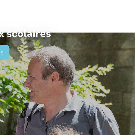
 scolaires
es